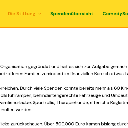
Die Stiftung
Spendenübersicht
ComedySc
 Organisation gegründet und hat es sich zur Aufgabe gemacht,
troffenen Familien zumindest im finanziellen Bereich etwas 
erreichen. Durch viele Spenden konnte bereits mehr als 60 K
ollstuhlrampen, behindertengerechte Fahrzeuge und Umbauten
ilienurlaube, Sportrollis, Therapiehunde, elterliche Begleit
eholfen werden.
blicke zurückschauen. Über 500.000 Euro kamen bislang durch