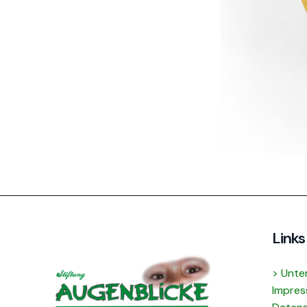
Links
> Unte
Impre