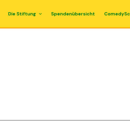
Die Stiftung
Spendenübersicht
ComedySc